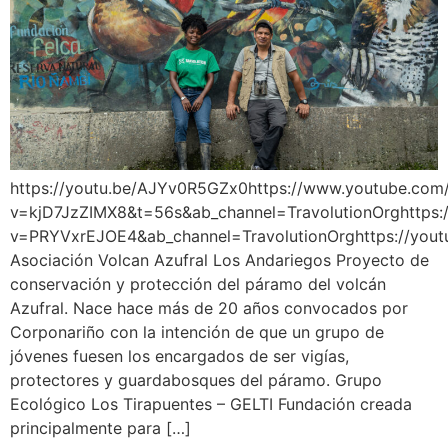
https://youtu.be/AJYv0R5GZx0https://www.youtube.com
v=kjD7JzZIMX8&t=56s&ab_channel=TravolutionOrghttps
v=PRYVxrEJOE4&ab_channel=TravolutionOrghttps://you
Asociación Volcan Azufral Los Andariegos Proyecto de
conservación y protección del páramo del volcán
Azufral. Nace hace más de 20 años convocados por
Corponariño con la intención de que un grupo de
jóvenes fuesen los encargados de ser vigías,
protectores y guardabosques del páramo. Grupo
Ecológico Los Tirapuentes – GELTI Fundación creada
principalmente para […]