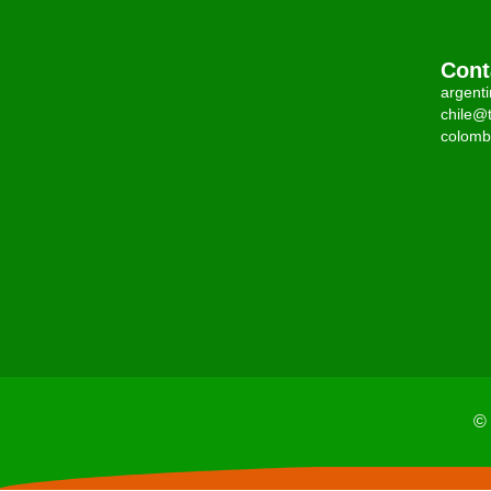
Cont
argent
chile@t
colomb
© 