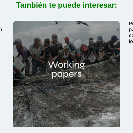
También te puede interesar:
P
n
p
c
l