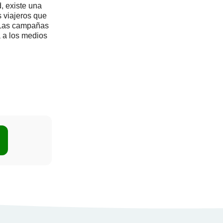
d, existe una
 viajeros que
. Las campañas
a a los medios