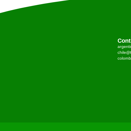
Cont
argent
chile@t
colomb