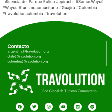
influencia del Parque Eólico Jepírachi. #SomosWayuú
#Wayuu #turismocomunitario #Guajira #Colombia
#travolutioncolombia #travolution
Contacto
argentina@travolution.org
chile@travolution.org
colombia@travolution.org