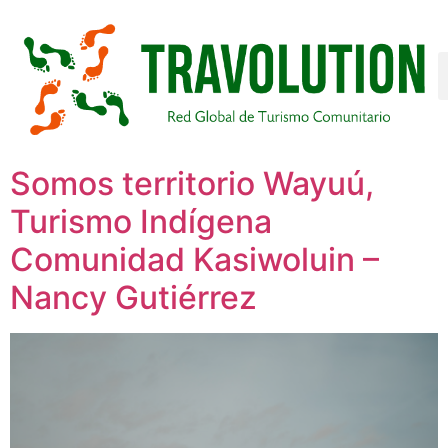
Somos territorio Wayuú,
Turismo Indígena
Comunidad Kasiwoluin –
Nancy Gutiérrez