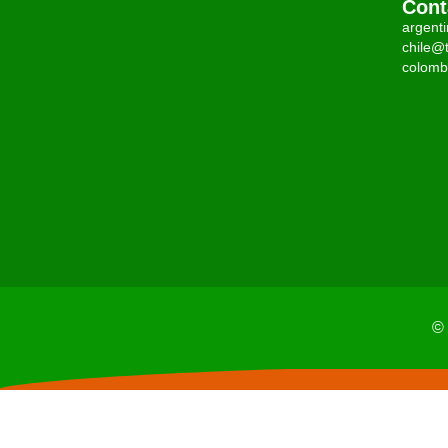
Cont
argent
chile@t
colomb
© 