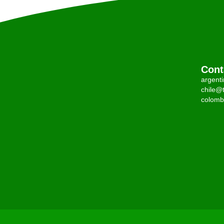
Cont
argent
chile@t
colomb