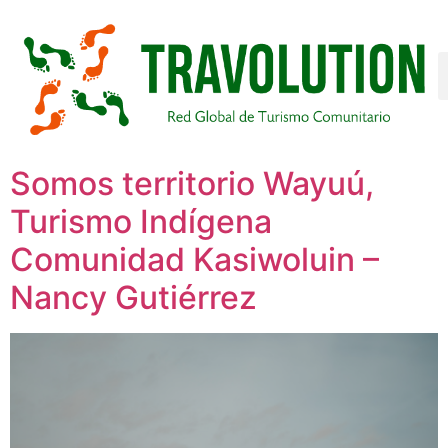
Somos territorio Wayuú,
Turismo Indígena
Comunidad Kasiwoluin –
Nancy Gutiérrez