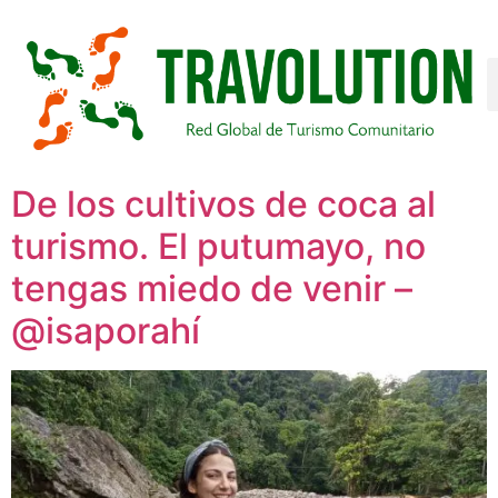
De los cultivos de coca al
turismo. El putumayo, no
tengas miedo de venir –
@isaporahí