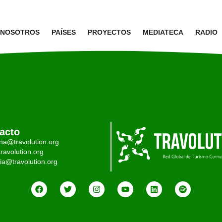
NOSOTROS
PAÍSES
PROYECTOS
MEDIATECA
RADIO
acto
ina@travolution.org
ravolution.org
ia@travolution.org