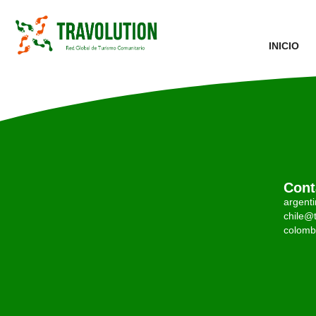
INICIO
Cont
argent
chile@t
colomb