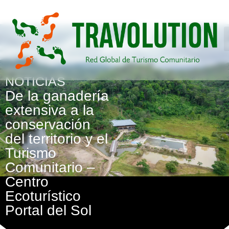
NOTICIAS
De la ganadería
extensiva a la
conservación
del territorio y el
Turismo
Comunitario –
Centro
Ecoturístico
Portal del Sol