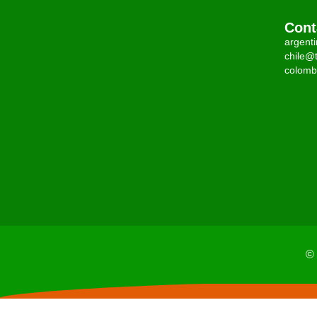
Cont
argent
chile@t
colomb
© 