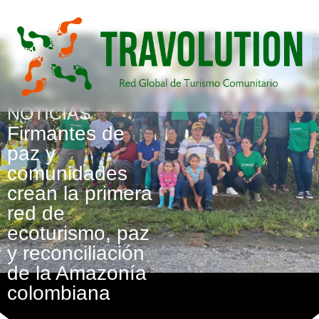
NOTICIAS
Firmantes de
paz y
comunidades
crean la primera
red de
ecoturismo, paz
y reconciliación
de la Amazonía
colombiana