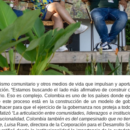
smo comunitario y otros medios de vida que impulsan y aportan 
ión. “Estamos buscando el lado más afirmativo de construir c
itorio. Eso es complejo. Colombia es uno de los países donde e
e este proceso está en la construcción de un modelo de gob
 hacer para que el ejercicio de la gobernanza nos proteja a tod
nfatizó
“La articulación entre comunidades, liderazgos e instituc
itucionalidad, Colombia también es del campesinado que no tien
e, Luisa
Rave, directora de la Corporación para el Desarrollo S