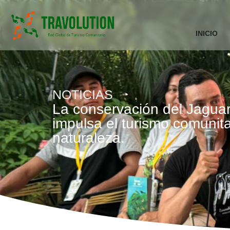
INICIO
NOTICIAS
La conservación del Jagua
impulsa el turismo comunita
naturaleza.