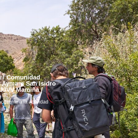
a / Comunidad
 Aymara San Isidro
 JJVV Mamiña /
cipiente a la actividad