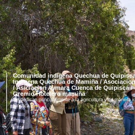
Comunidad indígena Quechua de Quipisc
Indigena Quechua de Mamiña / Asociacion
/ Asiciacion Aymara Cuenca de Quipisca /
Gremio Hotelero mamiña
Se dedican principalmente a la agricultura y de manera in
turistica