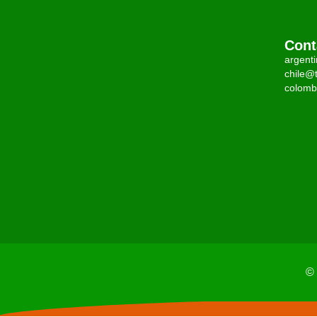
Cont
argent
chile@t
colomb
© 