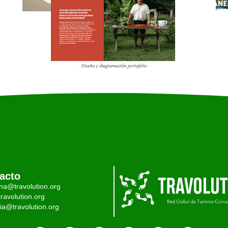
acto
ina@travolution.org
ravolution.org
ia@travolution.org