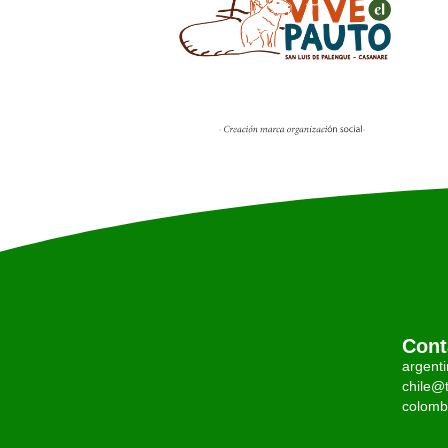
Cont
argent
chile@t
colomb