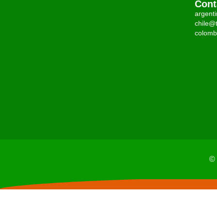
Cont
argent
chile@t
colomb
© 