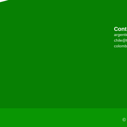
Cont
argent
chile@t
colomb
© 