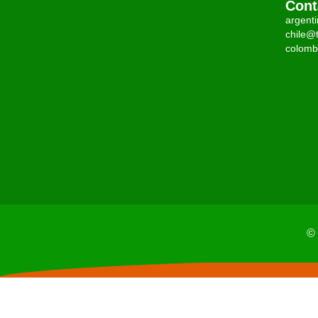
Cont
argent
chile@t
colomb
© 