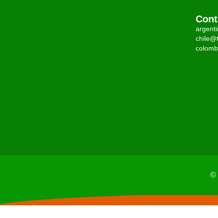
Cont
argent
chile@t
colomb
© 