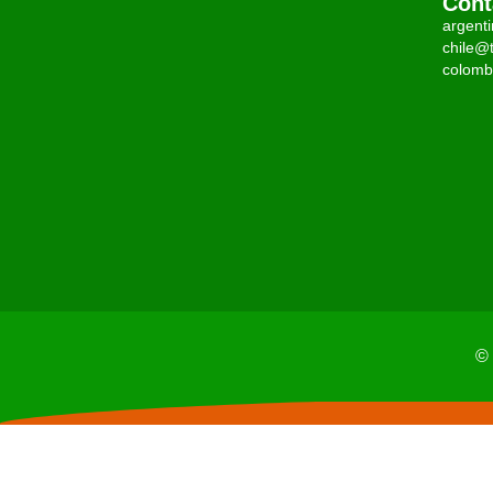
Cont
argent
chile@t
colomb
© 