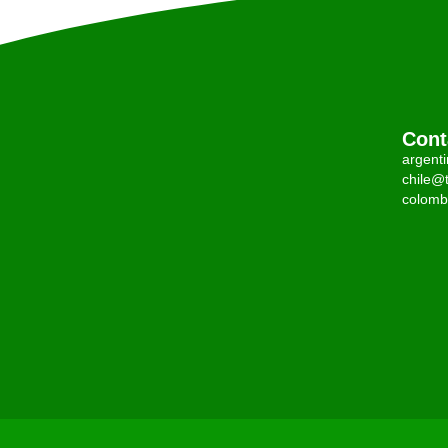
Cont
argent
chile@t
colomb