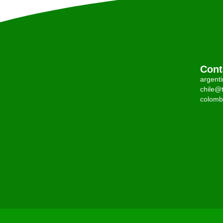
Cont
argent
chile@t
colomb