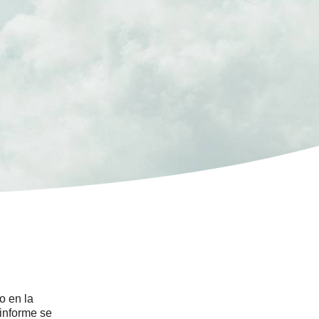
o en la
 informe se