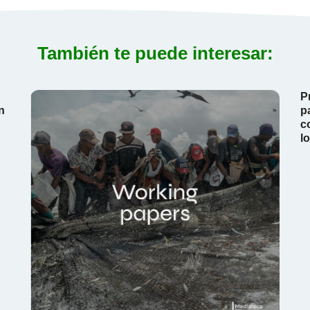
También te puede interesar:
P
n
p
c
l