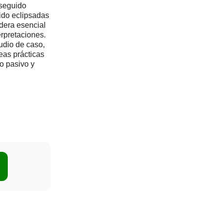
 seguido
sido eclipsadas
dera esencial
erpretaciones.
udio de caso,
eas prácticas
o pasivo y