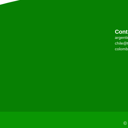
Cont
argent
chile@t
colomb
© 