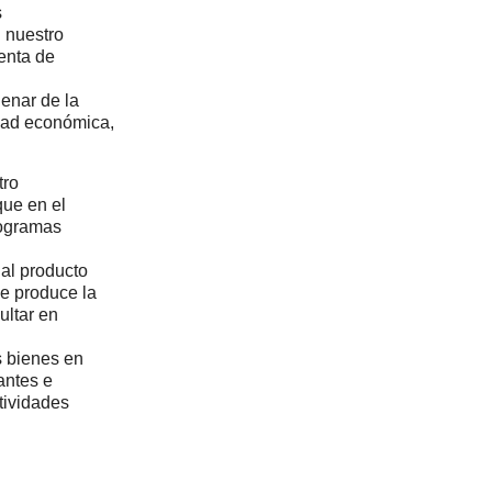
s
l nuestro
ienta de
denar de la
lidad económica,
tro
que en el
rogramas
d al producto
 se produce la
ultar en
s bienes en
antes e
tividades