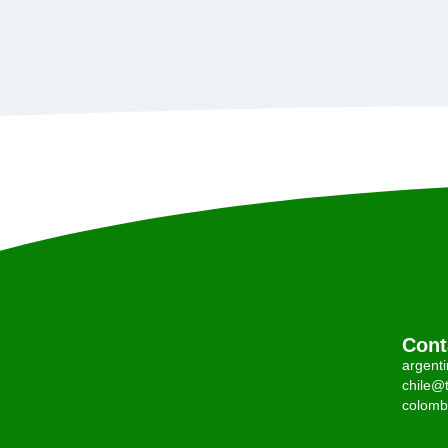
Cont
argent
chile@t
colomb