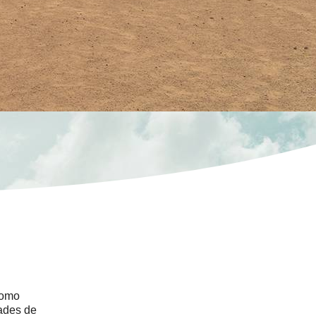
como
ades de