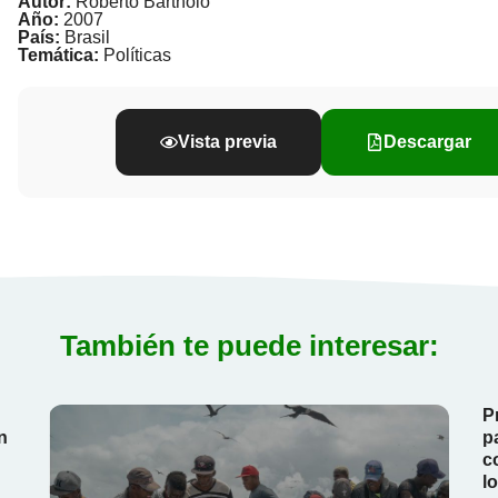
Autor:
Roberto Bartholo
Año:
2007
País:
Brasil
Temática:
Políticas
Vista previa
Descargar
También te puede interesar:
P
n
p
c
l