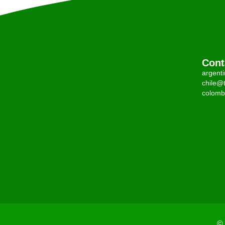
Cont
argent
chile@t
colomb
© 