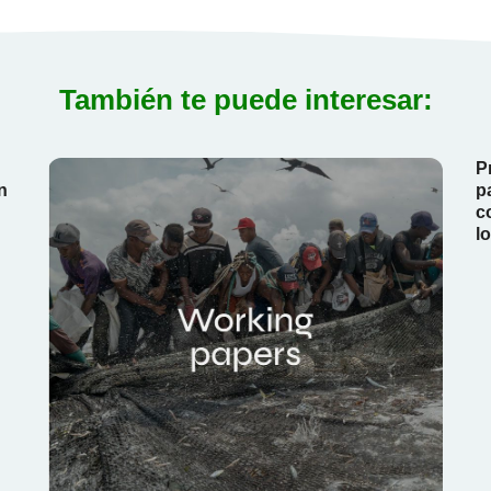
También te puede interesar:
P
n
p
c
l