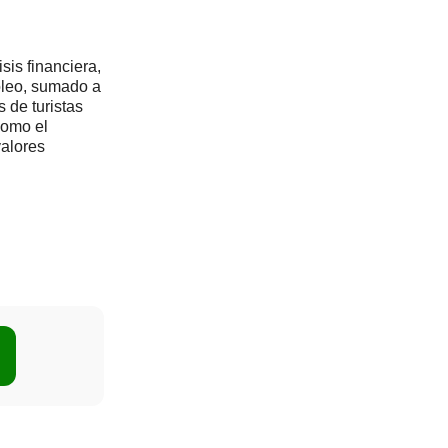
sis financiera,
róleo, sumado a
 de turistas
como el
valores