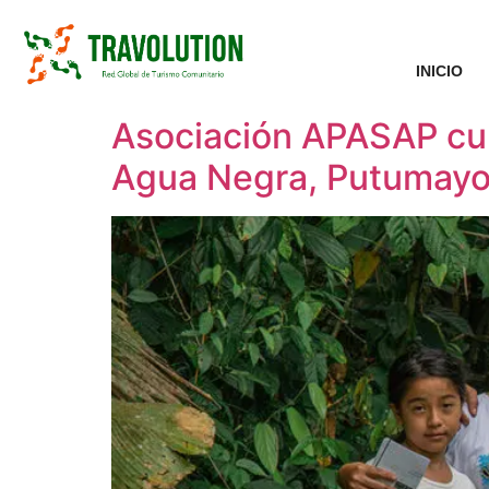
INICIO
Asociación APASAP cul
Agua Negra, Putumay