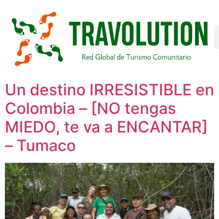
Un destino IRRESISTIBLE en
Colombia – [NO tengas
MIEDO, te va a ENCANTAR]
– Tumaco