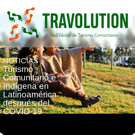
NOTICIAS
Turismo
Comunitario e
Indígena en
Latinoamérica
después del
COVID-19