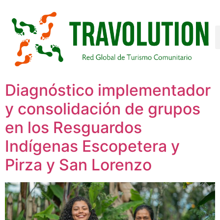
Diagnóstico implementador
y consolidación de grupos
en los Resguardos
Indígenas Escopetera y
Pirza y San Lorenzo