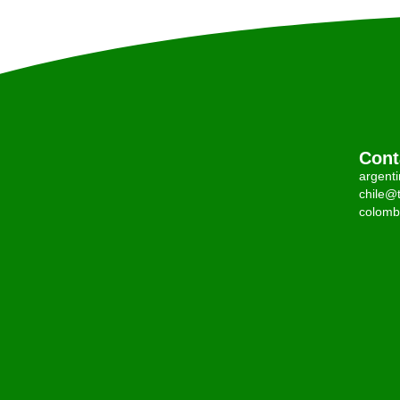
Cont
argent
chile@t
colomb