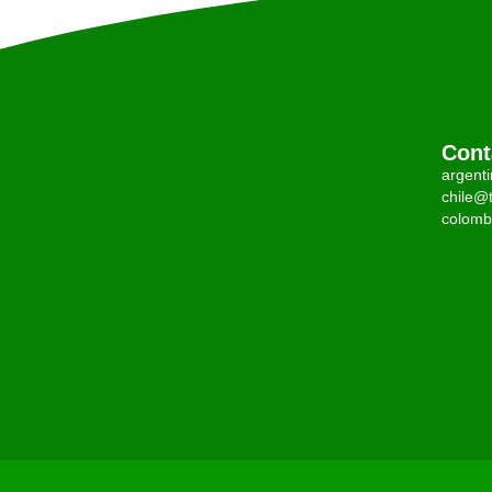
Cont
argent
chile@t
colomb