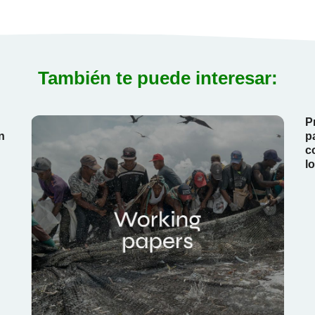
También te puede interesar:
P
n
p
c
l