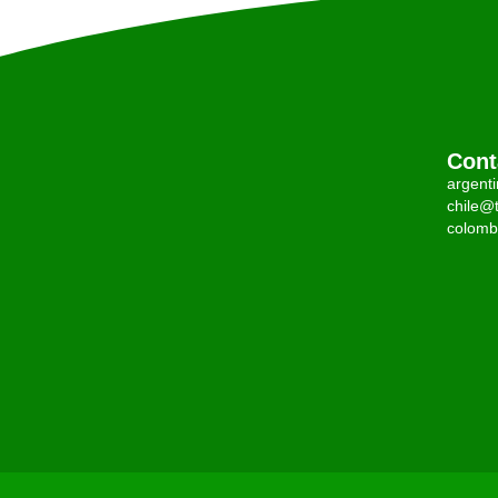
Cont
argent
chile@t
colomb