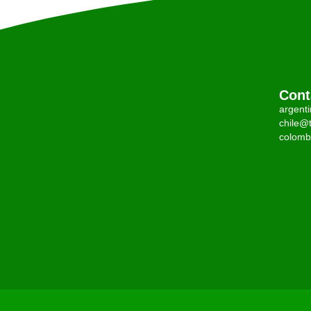
Cont
argent
chile@t
colomb